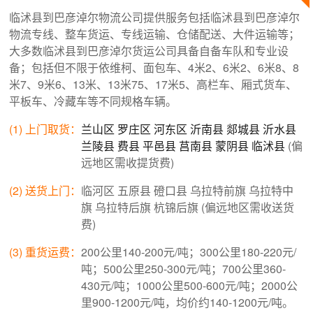
临沭县到巴彦淖尔物流公司提供服务包括临沭县到巴彦淖尔
物流专线、整车货运、专线运输、仓储配送、大件运输等；
大多数临沭县到巴彦淖尔货运公司具备自备车队和专业设
备；包括但不限于依维柯、面包车、4米2、6米2、6米8、8
米7、9米6、13米、13米75、17米5、高栏车、厢式货车、
平板车、冷藏车等不同规格车辆。
(1) 上门取货：
兰山区
罗庄区
河东区
沂南县
郯城县
沂水县
兰陵县
费县
平邑县
莒南县
蒙阴县
临沭县
(偏
远地区需收提货费)
(2) 送货上门：
临河区 五原县 磴口县 乌拉特前旗 乌拉特中
旗 乌拉特后旗 杭锦后旗 (偏远地区需收送货
费)
(3) 重货运费：
200公里140-200元/吨；300公里180-220元/
吨；500公里250-300元/吨；700公里360-
430元/吨；1000公里500-600元/吨；2000公
里900-1200元/吨，均价约140-1200元/吨。