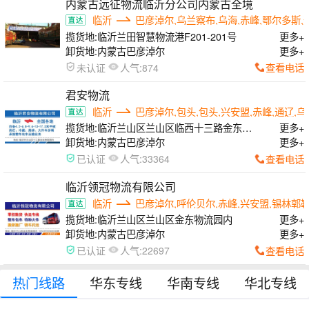
内蒙古远征物流临沂分公司内蒙古全境
临沂
巴彦淖尔,乌兰察布,乌海,赤峰,鄂尔多斯,
揽货地:
临沂兰田智慧物流港F201-201号
更多+
卸货地:
内蒙古巴彦淖尔
更多+
人气:
查看电话
未认证
874
君安物流
临沂
巴彦淖尔,包头,包头,兴安盟,赤峰,通辽,
揽货地:
临沂兰山区兰山区临西十三路金东物
更多+
流园内
卸货地:
内蒙古巴彦淖尔
更多+
人气:
查看电话
已认证
33364
临沂领冠物流有限公司
临沂
巴彦淖尔,呼伦贝尔,赤峰,兴安盟,锡林郭
揽货地:
临沂兰山区兰山区金东物流园内
更多+
卸货地:
内蒙古巴彦淖尔
更多+
人气:
查看电话
已认证
22697
热门线路
华东专线
华南专线
华北专线