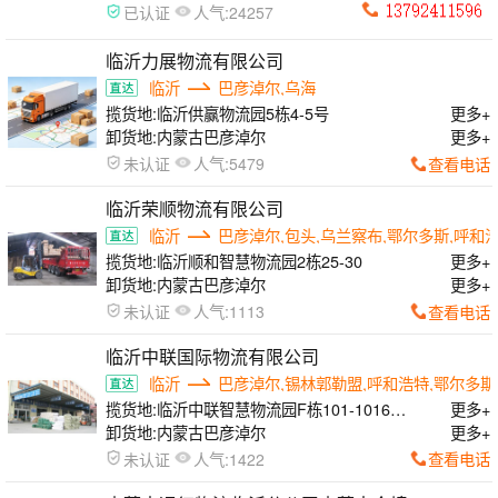
人气:
已认证
24257
临沂力展物流有限公司
临沂
巴彦淖尔,乌海
揽货地:
临沂供赢物流园5栋4-5号
更多+
卸货地:
内蒙古巴彦淖尔
更多+
人气:
查看电话
未认证
5479
临沂荣顺物流有限公司
临沂
巴彦淖尔,包头,乌兰察布,鄂尔多斯,呼和
揽货地:
临沂顺和智慧物流园2栋25-30
更多+
卸货地:
内蒙古巴彦淖尔
更多+
人气:
查看电话
未认证
1113
临沂中联国际物流有限公司
临沂
巴彦淖尔,锡林郭勒盟,呼和浩特,鄂尔多斯
揽货地:
临沂中联智慧物流园F栋101-1016号
更多+
（中央大街与涑河北街交汇处）
卸货地:
内蒙古巴彦淖尔
更多+
人气:
查看电话
未认证
1422