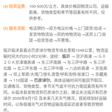
(4) 轻货运费：
100-500元/立方，具体价格因物流公司、运输
距离、货物类型和季节等因素有所不同，仅
供参考。
(5) 服务流程：
电话预约→双方电议价格→上门提货/自送→
发货地物流站→目的地物流站→送货上门/自
提→验货签收→开票等。
临沂临沭县直达巴彦淖尔物流专线总里程1549公里，物流运
输时间大约20小时2分钟，途经：
临沂
→ 京沪高速 → Ｇ０
２０Ａ京津塘高速 → 东三环南路 → 东三环中路 → 东三环
北路 → 北三环东路 → 北三环中路 → 八达岭高速 → 京张高
速 → 坝上草原/大境门/崇礼滑雪/呼和浩特/张家口 → 京藏高
速 → 110国道 →
巴彦淖尔
。具体运输时间可能因节假日、
交通情况、货物类型、季节天气或不可抗力等因素而有所不
同。从临沭县发物流到巴彦淖尔之前，建议关注临沂和巴彦
淖尔 2026年8月7日 及未来几天天气情况，提前规划好运输
时间，以免极端天气对货物运输造成延迟或者导致货物损
坏。