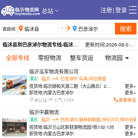
注册
|
登录
总站
搜索
临沭县到巴彦淖尔物流专线-临沭县至巴彦淖尔货运专线-临沂临沭县到巴彦淖尔运输公司
更新时间:2026-08-07 23:03:54
全部专线
零担物流
整车货运
物流园
临沂泓军物流有限公司
临沂
巴彦淖尔,乌海,阿拉善盟
揽货地:
临沂顺和天源二期（大山路北）2号
更多+
分拨14-18号
卸货地:
内蒙古巴彦淖尔
更多+
人气:
查看电话
未认证
1153
临沂中赢物流
临沂
巴彦淖尔,锡林郭勒盟,呼伦贝尔,鄂尔多斯
揽货地:
临沂兰山区新财源物流园7栋132-135
更多+
卸货地:
内蒙古巴彦淖尔
更多+